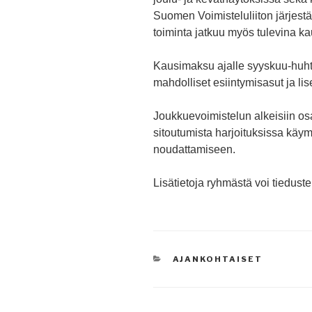
Suomen Voimisteluliiton järje
toiminta jatkuu myös tulevina ka
Kausimaksu ajalle syyskuu-huht
mahdolliset esiintymisasut ja li
Joukkuevoimistelun alkeisiin osal
sitoutumista harjoituksissa käy
noudattamiseen.
Lisätietoja ryhmästä voi tiedus
KATEGORIAT
AJANKOHTAISET