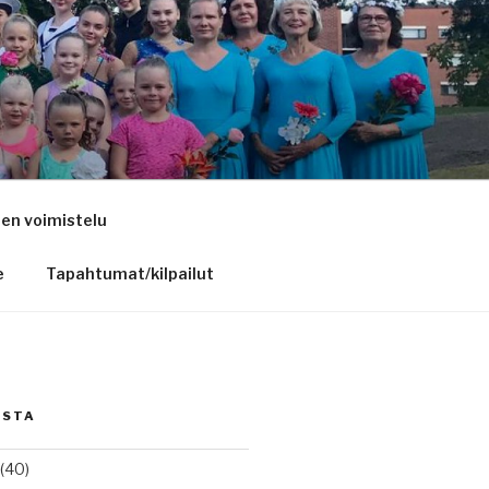
nen voimistelu
e
Tapahtumat/kilpailut
ISTA
(40)