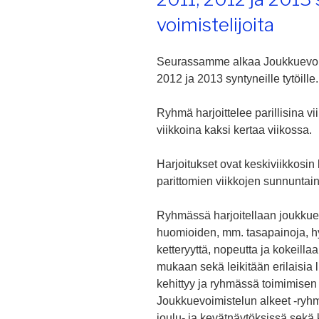
voimistelijoita
Seurassamme alkaa Joukkuevoim
2012 ja 2013 syntyneille tytöille
Ryhmä harjoittelee parillisina vi
viikkoina kaksi kertaa viikossa.
Harjoitukset ovat keskiviikkosin
parittomien viikkojen sunnuntain
Ryhmässä harjoitellaan joukkuev
huomioiden, mm. tasapainoja, hyp
ketteryyttä, nopeutta ja kokeillaa
mukaan sekä leikitään erilaisia 
kehittyy ja ryhmässä toimimisen
Joukkuevoimistelun alkeet -ryhm
joulu- ja kevätnäytöksissä sekä 