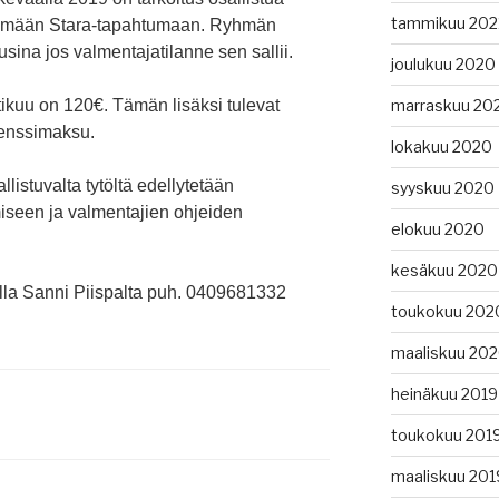
tammikuu 202
stämään Stara-tapahtumaan. Ryhmän
usina jos valmentajatilanne sen sallii.
joulukuu 2020
marraskuu 20
ikuu on 120€. Tämän lisäksi tulevat
senssimaksu.
lokakuu 2020
listuvalta tytöltä edellytetään
syyskuu 2020
miseen ja valmentajien ohjeiden
elokuu 2020
kesäkuu 2020
tella Sanni Piispalta puh. 0409681332
toukokuu 202
maaliskuu 20
heinäkuu 2019
toukokuu 201
maaliskuu 201