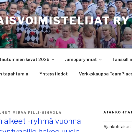
ISVOIMISTELIJAT RY
ttautuminen kevät 2026
Jumpparyhmät
Tanssilli
n tapahtumia
Yhteystiedot
Verkkokauppa TeamPlac
AJANKOHTA
TANUT
MIRVA PILLI-SIHVOLA
n alkeet -ryhmä vuonna
Ajankohtaiset
syntyneille hakee uusia