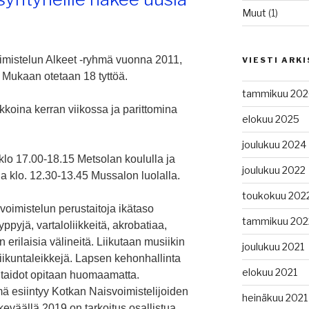
Muut
(1)
istelun Alkeet -ryhmä vuonna 2011,
VIESTI ARK
. Mukaan otetaan 18 tyttöä.
tammikuu 202
ikkoina kerran viikossa ja parittomina
elokuu 2025
joulukuu 2024
 klo 17.00-18.15 Metsolan koululla ja
joulukuu 2022
a klo. 12.30-13.45 Mussalon luolalla.
toukokuu 202
oimistelun perustaitoja ikätaso
tammikuu 202
pyjä, vartaloliikkeitä, akrobatiaa,
n erilaisia välineitä. Liikutaan musiikin
joulukuu 2021
liikuntaleikkejä. Lapsen kehonhallinta
elokuu 2021
 taidot opitaan huomaamatta.
ä esiintyy Kotkan Naisvoimistelijoiden
heinäkuu 2021
keväällä 2019 on tarkoitus osallistua