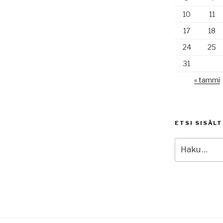
10
11
17
18
24
25
31
« tammi
ETSI SISÄL
Etsi: