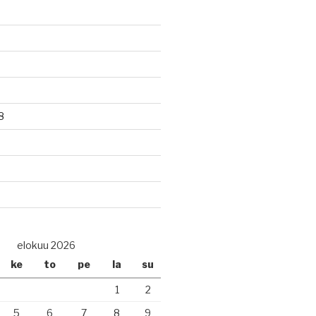
8
elokuu 2026
ke
to
pe
la
su
1
2
5
6
7
8
9