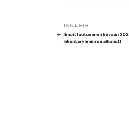
Artikkelien
Edellinen
EDELLINEN
selaus
artikkeli
Ilmoittautuminen kevään 202
liikuntaryhmiin on alkanut!