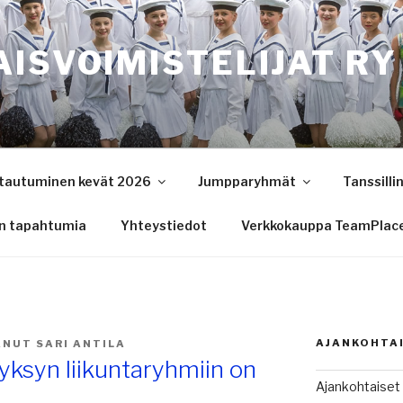
ISVOIMISTELIJAT RY
ttautuminen kevät 2026
Jumpparyhmät
Tanssilli
n tapahtumia
Yhteystiedot
Verkkokauppa TeamPlac
AJANKOHTA
ANUT
SARI ANTILA
yksyn liikuntaryhmiin on
Ajankohtaiset