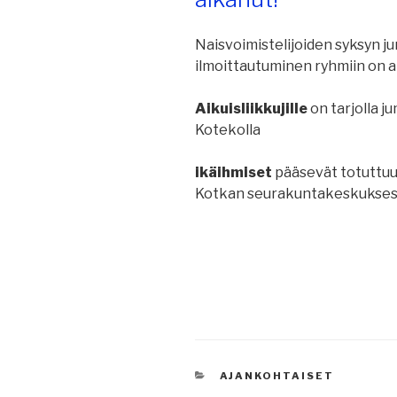
Naisvoimistelijoiden syksyn j
ilmoittautuminen ryhmiin on a
Aikuisliikkujille
on tarjolla j
Kotekolla
ikäihmiset
pääsevät totuttu
Kotkan seurakuntakeskukse
KATEGORIAT
AJANKOHTAISET