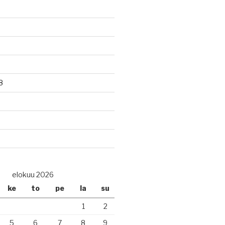
8
elokuu 2026
ke
to
pe
la
su
1
2
5
6
7
8
9