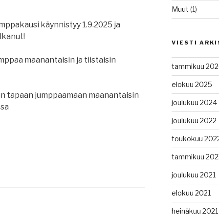
Muut
(1)
umppakausi käynnistyy 1.9.2025 ja
lkanut!
VIESTI ARK
umppaa maanantaisin ja tiistaisin
tammikuu 202
elokuu 2025
un tapaan jumppaamaan maanantaisin
joulukuu 2024
ssa
joulukuu 2022
toukokuu 202
tammikuu 202
joulukuu 2021
elokuu 2021
heinäkuu 2021