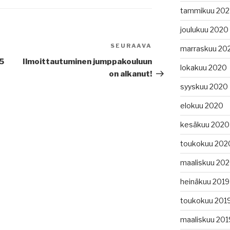
tammikuu 202
joulukuu 2020
SEURAAVA
Seuraava
marraskuu 20
artikkeli
5
Ilmoittautuminen jumppakouluun
lokakuu 2020
on alkanut!
syyskuu 2020
elokuu 2020
kesäkuu 2020
toukokuu 202
maaliskuu 20
heinäkuu 2019
toukokuu 201
maaliskuu 201