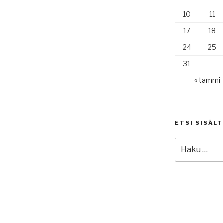
10
11
17
18
24
25
31
« tammi
ETSI SISÄL
Etsi: