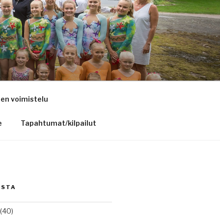
nen voimistelu
e
Tapahtumat/kilpailut
ISTA
(40)