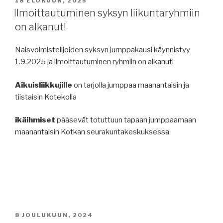
18 ELOKUUN, 2025
Ilmoittautuminen syksyn liikuntaryhmiin
on alkanut!
Naisvoimistelijoiden syksyn jumppakausi käynnistyy
1.9.2025 ja ilmoittautuminen ryhmiin on alkanut!
Aikuisliikkujille
on tarjolla jumppaa maanantaisin ja
tiistaisin Kotekolla
ikäihmiset
pääsevät totuttuun tapaan jumppaamaan
maanantaisin Kotkan seurakuntakeskuksessa
JULKAISTU
8 JOULUKUUN, 2024