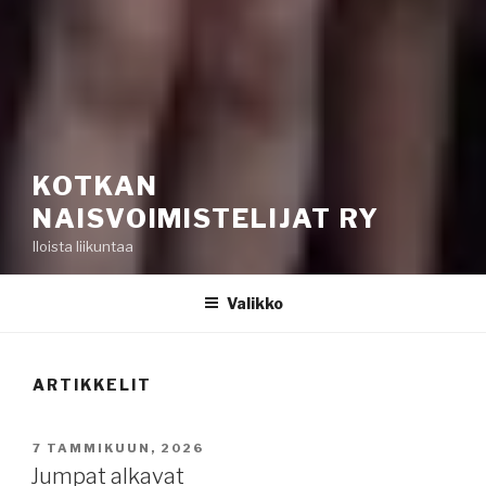
KOTKAN
NAISVOIMISTELIJAT RY
Iloista liikuntaa
Valikko
ARTIKKELIT
JULKAISTU
7 TAMMIKUUN, 2026
Jumpat alkavat