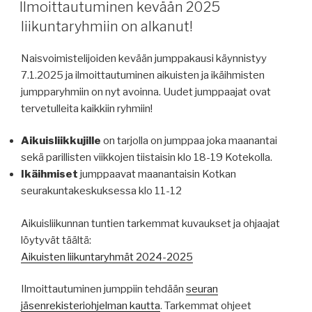
Ilmoittautuminen kevään 2025
liikuntaryhmiin on alkanut!
Naisvoimistelijoiden kevään jumppakausi käynnistyy
7.1.2025 ja ilmoittautuminen aikuisten ja ikäihmisten
jumpparyhmiin on nyt avoinna. Uudet jumppaajat ovat
tervetulleita kaikkiin ryhmiin!
Aikuisliikkujille
on tarjolla on jumppaa joka maanantai
sekä parillisten viikkojen tiistaisin klo 18-19 Kotekolla.
Ikäihmiset
jumppaavat maanantaisin Kotkan
seurakuntakeskuksessa klo 11-12
Aikuisliikunnan tuntien tarkemmat kuvaukset ja ohjaajat
löytyvät täältä:
Aikuisten liikuntaryhmät 2024-2025
Ilmoittautuminen jumppiin tehdään
seuran
jäsenrekisteriohjelman kautta
. Tarkemmat ohjeet