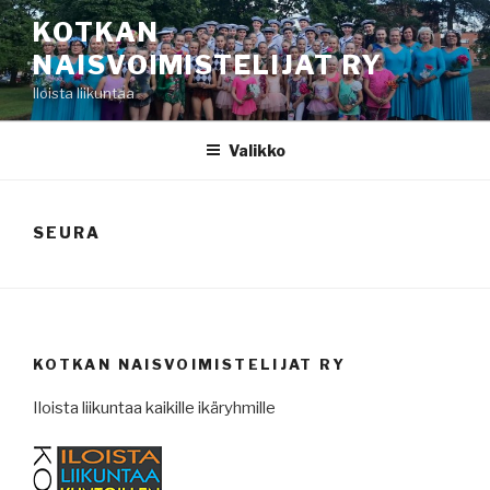
Siirry
KOTKAN
sisältöön
NAISVOIMISTELIJAT RY
Iloista liikuntaa
Valikko
SEURA
KOTKAN NAISVOIMISTELIJAT RY
Iloista liikuntaa kaikille ikäryhmille