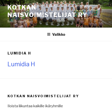
Siirry
KOTKAN
sisältöön
NAISVOIMISTELIJAT RY
Iloista liikuntaa
Valikko
LUMIDIA H
Lumidia H
KOTKAN NAISVOIMISTELIJAT RY
Iloista liikuntaa kaikille ikäryhmille