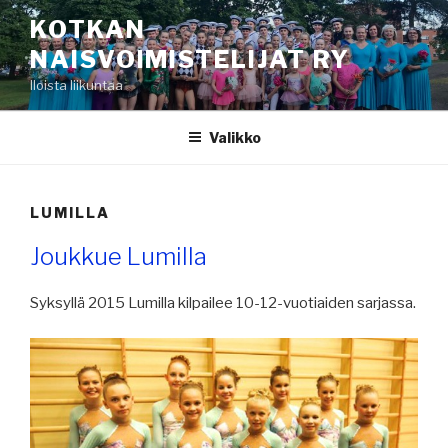
Siirry
KOTKAN
sisältöön
NAISVOIMISTELIJAT RY
Iloista liikuntaa
Valikko
LUMILLA
Joukkue Lumilla
Syksyllä 2015 Lumilla kilpailee 10-12-vuotiaiden sarjassa.