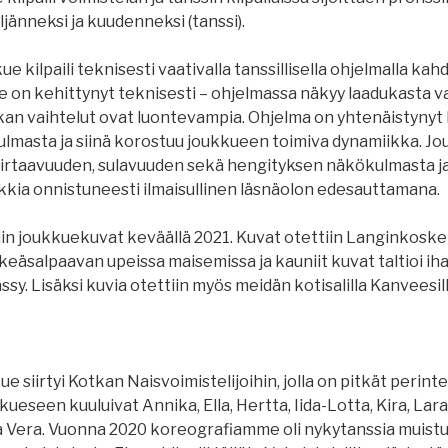
ljänneksi ja kuudenneksi (tanssi).
e kilpaili teknisesti vaativalla tanssillisella ohjelmalla kahd
ue on kehittynyt teknisesti – ohjelmassa näkyy laadukasta v
ikan vaihtelut ovat luontevampia. Ohjelma on yhtenäistynyt
lmasta ja siinä korostuu joukkueen toimiva dynamiikka. Jou
irtaavuuden, sulavuuden sekä hengityksen näkökulmasta ja
kkia onnistuneesti ilmaisullinen läsnäolon edesauttamana.
in joukkuekuvat keväällä 2021. Kuvat otettiin Langinkosken
äsalpaavan upeissa maisemissa ja kauniit kuvat taltioi iha
ssy. Lisäksi kuvia otettiin myös meidän kotisalilla Kanveesill
e siirtyi Kotkan Naisvoimistelijoihin, jolla on pitkät perinte
kueseen kuuluivat Annika, Ella, Hertta, Iida-Lotta, Kira, Lara
 ja Vera. Vuonna 2020 koreografiamme oli nykytanssia muist