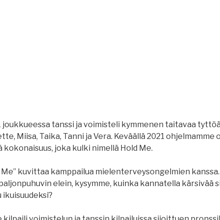
joukkueessa tanssi ja voimisteli kymmenen taitavaa tyttöä:
Mette, Miisa, Taika, Tanni ja Vera. Keväällä 2021 ohjelmamme 
 kokonaisuus, joka kulki nimellä Hold Me.
Me” kuvittaa kamppailua mielenterveysongelmien kanssa.
aljonpuhuvin elein, kysymme, kuinka kannatella kärsivää si
 ikuisuudeksi?
kilpaili voimistelun ja tanssin kilpailuissa sijoittuen pronssil