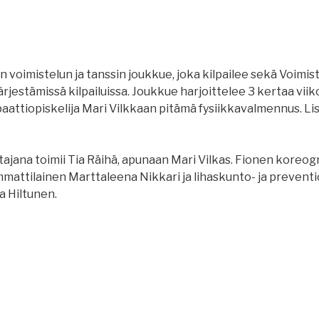
n voimistelun ja tanssin joukkue, joka kilpailee sekä Voimist
rjestämissä kilpailuissa. Joukkue harjoittelee 3 kertaa viiko
aattiopiskelija Mari Vilkkaan pitämä fysiikkavalmennus. Li
jana toimii Tia Räihä, apunaan Mari Vilkas. Fionen koreogr
mattilainen Marttaleena Nikkari ja lihaskunto- ja preven
a Hiltunen.