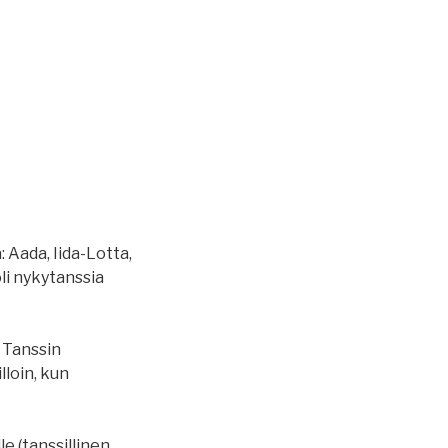
 Aada, Iida-Lotta,
oli nykytanssia
 Tanssin
lloin, kun
le (tanssillinen