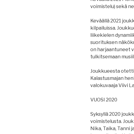
voimistelu) sekä ne
Keväällä 2021 joukku
kilpailuissa. Joukk
liikekielen dynami
suorituksen näköku
on harjaantuneet v
tulkitsemaan musii
Joukkueesta otetti
Kalastusmajan henke
valokuvaaja Viivi La
VUOSI 2020
Syksyllä 2020 joukku
voimistelusta. Jouk
Nika, Taika, Tanni