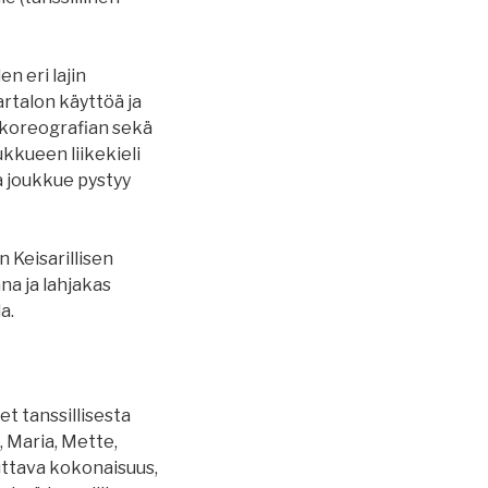
en eri lajin
artalon käyttöä ja
 koreografian sekä
kkueen liikekieli
 joukkue pystyy
 Keisarillisen
na ja lahjakas
a.
et tanssillisesta
, Maria, Mette,
uttava kokonaisuus,