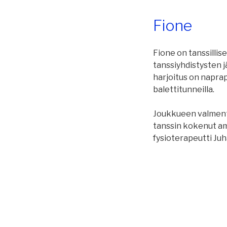
Fione
Fione on tanssillise
tanssiyhdistysten jä
harjoitus on naprap
balettitunneilla.
Joukkueen valmenta
tanssin kokenut am
fysioterapeutti Juh