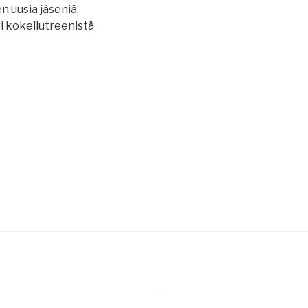
 uusia jäseniä,
sovi kokeilutreenistä