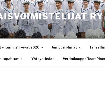
ISVOIMISTELIJAT RY
ttautuminen kevät 2026
Jumpparyhmät
Tanssilli
n tapahtumia
Yhteystiedot
Verkkokauppa TeamPlac