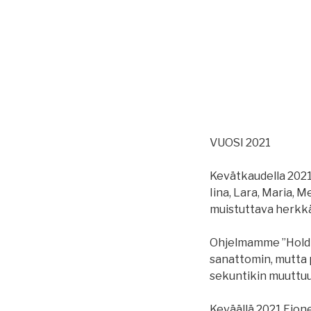
VUOSI 2021
Kevätkaudella 2021 
Iina, Lara, Maria, 
muistuttava herkkä
Ohjelmamme ”Hold 
sanattomin, mutta p
sekuntikin muuttuu
Keväällä 2021 Fione 