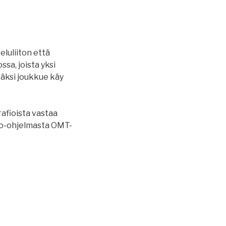
eluliiton että
ssa, joista yksi
säksi joukkue käy
afioista vastaa
tio-ohjelmasta OMT-