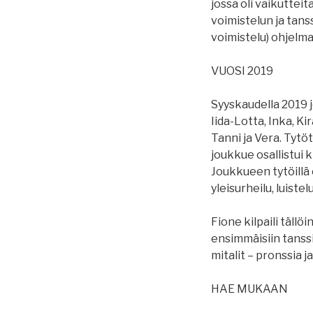
jossa oli vaikutteit
voimistelun ja tanss
voimistelu) ohjelma
VUOSI 2019
Syyskaudella 2019 jo
Iida-Lotta, Inka, Kir
Tanni ja Vera. Tytö
joukkue osallistui 
Joukkueen tytöillä o
yleisurheilu, luistelu
Fione kilpaili tällö
ensimmäisiin tanssi
mitalit – pronssia ja
HAE MUKAAN