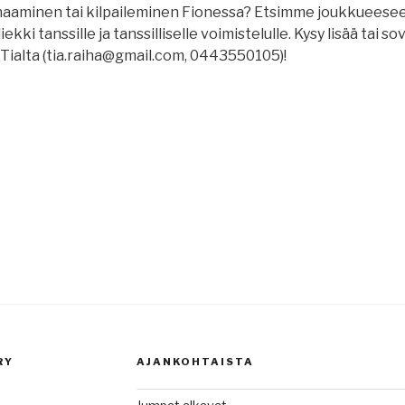
aaminen tai kilpaileminen Fionessa? Etsimme joukkueeseen
liekki tanssille ja tanssilliselle voimistelulle. Kysy lisää tai 
ialta (tia.raiha@gmail.com, 0443550105)!
RY
AJANKOHTAISTA