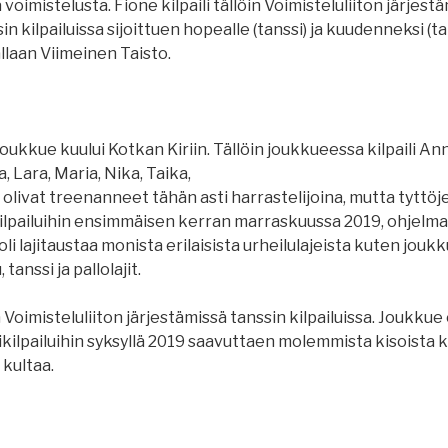
a voimistelusta. Fione kilpaili tällöin Voimisteluliiton järjest
in kilpailuissa sijoittuen hopealle (tanssi) ja kuudenneksi (ta
llaan Viimeinen Taisto.
ukkue kuului Kotkan Kiriin. Tällöin joukkueessa kilpaili Anni
a, Lara, Maria, Nika, Taika,
t olivat treenanneet tähän asti harrastelijoina, mutta tyttö
kilpailuihin ensimmäisen kerran marraskuussa 2019, ohjelmal
li lajitaustaa monista erilaisista urheilulajeista kuten jouk
, tanssi ja pallolajit.
in Voimisteluliiton järjestämissä tanssin kilpailuissa. Joukkue 
kilpailuihin syksyllä 2019 saavuttaen molemmista kisoista k
 kultaa.