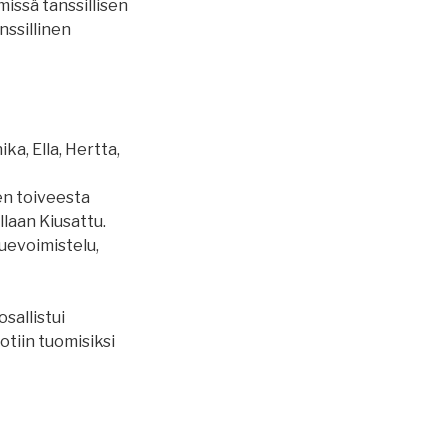
ämissä tanssillisen
nssillinen
ka, Ella, Hertta,
jen toiveesta
laan Kiusattu.
kuevoimistelu,
osallistui
otiin tuomisiksi