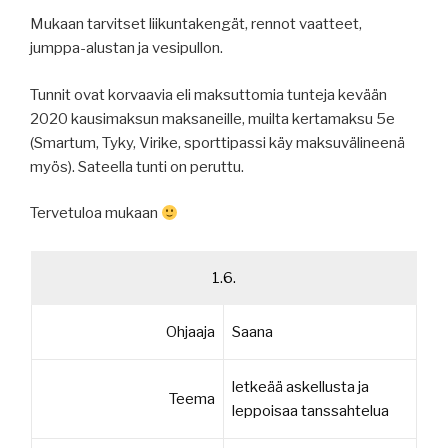
Mukaan tarvitset liikuntakengät, rennot vaatteet,
jumppa-alustan ja vesipullon.
Tunnit ovat korvaavia eli maksuttomia tunteja kevään
2020 kausimaksun maksaneille, muilta kertamaksu 5e
(Smartum, Tyky, Virike, sporttipassi käy maksuvälineenä
myös). Sateella tunti on peruttu.
Tervetuloa mukaan
1.6.
Ohjaaja
Saana
letkeää askellusta ja
Teema
leppoisaa tanssahtelua