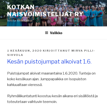
Siirry
KOTKAN
sisältöön
NAISVOIMISTELIJAT RY
Iloista liikuntaa
Valikko
JULKAISTU
1 KESÄKUUN, 2020
KIRJOITTANUT
MIRVA PILLI-
SIHVOLA
Kesän puistojumpat alkoivat 1.6.
Puistojumpat aloivat maanantaina 1.6.2020. Tunteja on
koko kesäkuun ajan. Jumppapaikka on Isopuiston
kahluualtaan vieressä.
Ryhmäliikuntatunti koostuu kesän aikana eri sisällöistä ja
toteutetaan vaihtuvin teemoin.