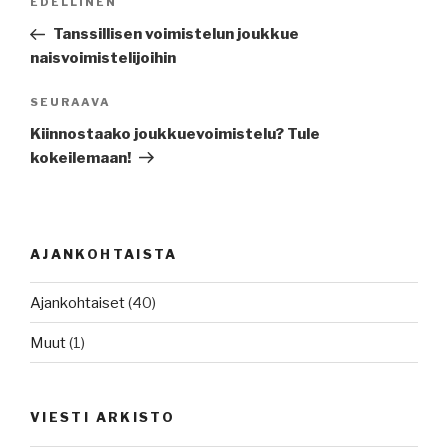
Edellinen
EDELLINEN
selaus
artikkeli
Tanssillisen voimistelun joukkue
naisvoimistelijoihin
Seuraava
SEURAAVA
artikkeli
Kiinnostaako joukkuevoimistelu? Tule
kokeilemaan!
AJANKOHTAISTA
Ajankohtaiset
(40)
Muut
(1)
VIESTI ARKISTO